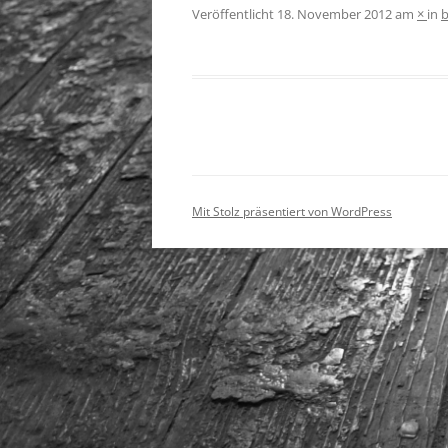
Veröffentlicht
18. November 2012
am
×
in
Mit Stolz präsentiert von WordPress