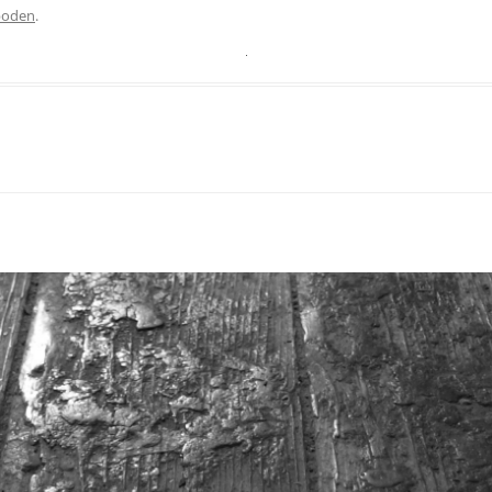
boden
.